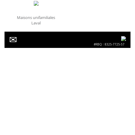
Maisons unifamiliales
Laval
#RBQ : 8325-7725-57